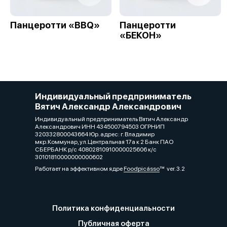
Панцеротти «BBQ»
Панцеротти
«БЕКОН»
Индивидуальный предприниматель
Вятич Александр Александрович
Индивидуальный предприниматель Вятич Александр
Александрович ИНН 434500794503 ОГРНИП
320332800043664 Юр. адрес: г. Владимир
мкр.Коммунар, ул.Центральная 17а к 2 Банк ПАО
СБЕРБАНК р/с 40802810910000025606 к/с
30101810000000000602
Работает на эффективном ядре
Foodpicásso
ver. 3.2
Политика конфиденциальности
Публичная оферта