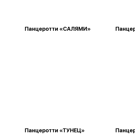
Панцеротти «САЛЯМИ»
Панце
Панцеротти «ТУНЕЦ»
Панце