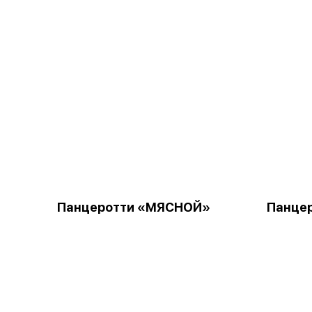
Панцеротти «МЯСНОЙ»
Панце