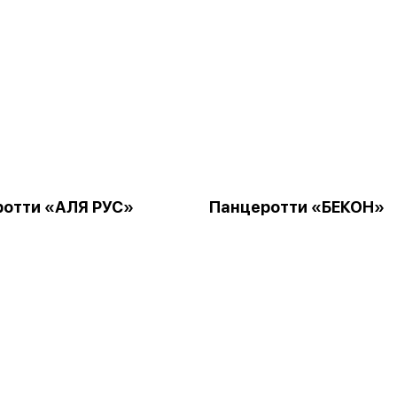
отти «АЛЯ РУС»
Панцеротти «БЕКОН»