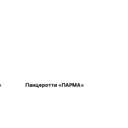
»
Панцеротти «ПАРМА»