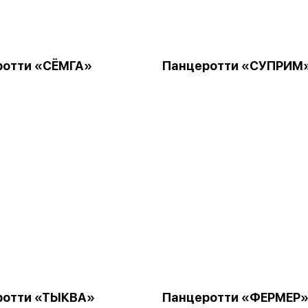
ротти «СЁМГА»
Панцеротти «СУПРИМ
ротти «ТЫКВА»
Панцеротти «ФЕРМЕР