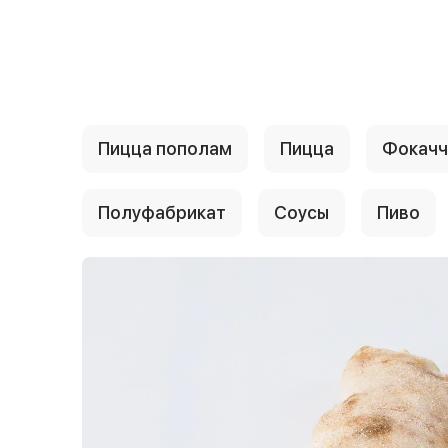
{{ textContacts }}
Пицца пополам
Пицца
Фокачч
Полуфабрикат
Соусы
Пиво