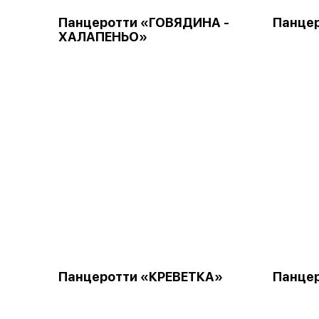
Панцеротти «ГОВЯДИНА -
Панце
ХАЛАПЕНЬО»
Панцеротти «КРЕВЕТКА»
Панце