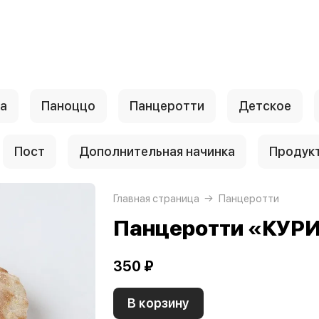
а
Паноццо
Панцеротти
Детское
Пост
Дополнительная начинка
Продук
Главная страница
Панцеротти
Панцеротти «КУР
350 ₽
В корзину