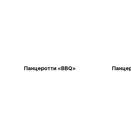
Панцеротти «BBQ»
Панцер