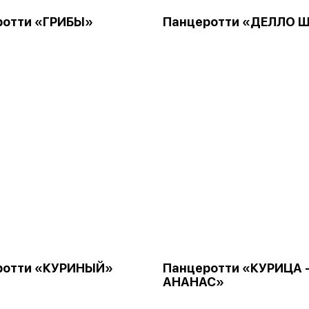
ротти «ГРИБЫ»
Панцеротти «ДЕЛЛО 
ротти «КУРИНЫЙ»
Панцеротти «КУРИЦА 
АНАНАС»