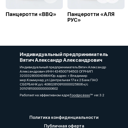
Панцеротти «BBQ»
Панцеротти «АЛЯ
РУС»
Индивидуальный предприниматель
Вятич Александр Александрович
Индивидуальный предприниматель Вятич Александр
Александрович ИНН 434500794503 ОГРНИП
320332800043664 Юр. адрес: г. Владимир
мкр.Коммунар, ул.Центральная 17а к 2 Банк ПАО
СБЕРБАНК р/с 40802810910000025606 к/с
30101810000000000602
Работает на эффективном ядре
Foodpicásso
ver. 3.2
Политика конфиденциальности
Публичная оферта