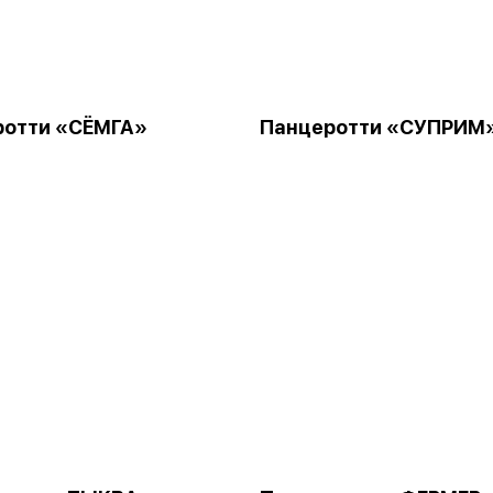
ротти «СЁМГА»
Панцеротти «СУПРИМ