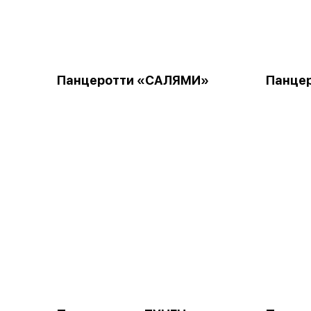
Панцеротти «САЛЯМИ»
Панце