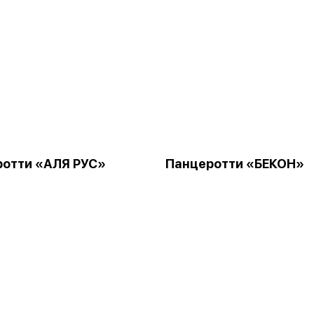
отти «АЛЯ РУС»
Панцеротти «БЕКОН»