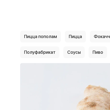
{{ textContacts }}
Пицца пополам
Пицца
Фокачч
Полуфабрикат
Соусы
Пиво