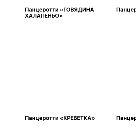
Панцеротти «ГОВЯДИНА -
Панце
ХАЛАПЕНЬО»
Панцеротти «КРЕВЕТКА»
Панце