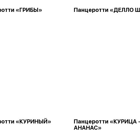
ротти «ГРИБЫ»
Панцеротти «ДЕЛЛО 
ротти «КУРИНЫЙ»
Панцеротти «КУРИЦА 
АНАНАС»