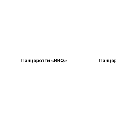
Панцеротти «BBQ»
Панцер