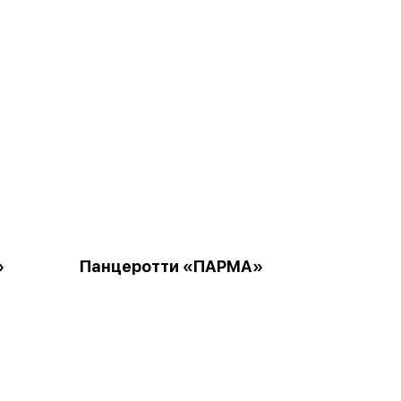
»
Панцеротти «ПАРМА»