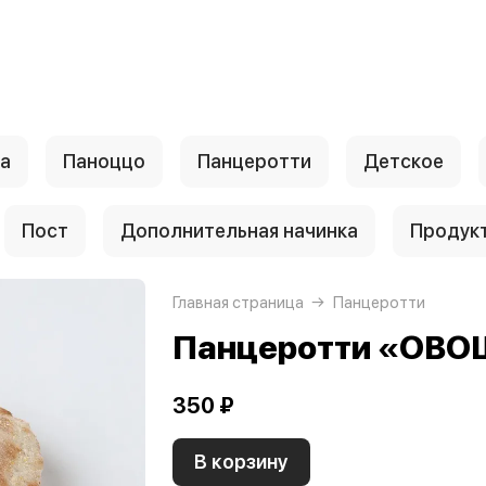
а
Паноццо
Панцеротти
Детское
Пост
Дополнительная начинка
Продук
Главная страница
Панцеротти
Панцеротти «ОВ
350 ₽
В корзину