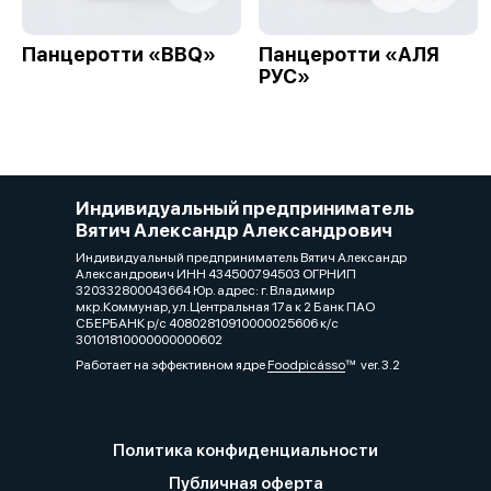
Панцеротти «BBQ»
Панцеротти «АЛЯ
РУС»
Индивидуальный предприниматель
Вятич Александр Александрович
Индивидуальный предприниматель Вятич Александр
Александрович ИНН 434500794503 ОГРНИП
320332800043664 Юр. адрес: г. Владимир
мкр.Коммунар, ул.Центральная 17а к 2 Банк ПАО
СБЕРБАНК р/с 40802810910000025606 к/с
30101810000000000602
Работает на эффективном ядре
Foodpicásso
ver. 3.2
Политика конфиденциальности
Публичная оферта