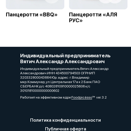
Панцеротти «BBQ»
Панцеротти «АЛЯ
РУС»
Индивидуальный предприниматель
Вятич Александр Александрович
Индивидуальный предприниматель Вятич Александр
Александрович ИНН 434500794503 ОГРНИП
320332800043664 Юр. адрес: г. Владимир
мкр.Коммунар, ул.Центральная 17а к 2 Банк ПАО
СБЕРБАНК р/с 40802810910000025606 к/с
30101810000000000602
Работает на эффективном ядре
Foodpicásso
ver. 3.2
Политика конфиденциальности
Публичная оферта