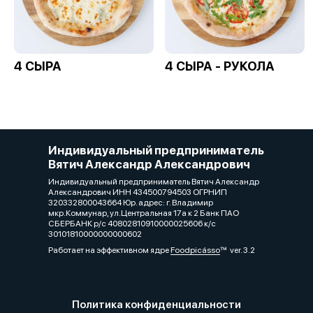
4 СЫРА
4 СЫРА - РУКОЛА
Индивидуальный предприниматель
Вятич Александр Александрович
Индивидуальный предприниматель Вятич Александр
Александрович ИНН 434500794503 ОГРНИП
320332800043664 Юр. адрес: г. Владимир
мкр.Коммунар, ул.Центральная 17а к 2 Банк ПАО
СБЕРБАНК р/с 40802810910000025606 к/с
30101810000000000602
Работает на эффективном ядре
Foodpicásso
ver. 3.2
Политика конфиденциальности