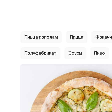
{{ textContacts }}
Пицца пополам
Пицца
Фокачч
Полуфабрикат
Соусы
Пиво