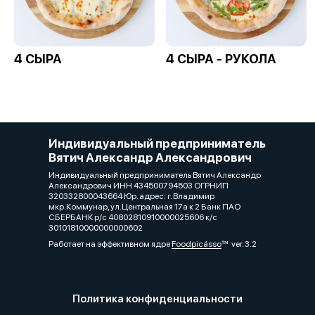
4 СЫРА
4 СЫРА - РУКОЛА
Индивидуальный предприниматель
Вятич Александр Александрович
Индивидуальный предприниматель Вятич Александр
Александрович ИНН 434500794503 ОГРНИП
320332800043664 Юр. адрес: г. Владимир
мкр.Коммунар, ул.Центральная 17а к 2 Банк ПАО
СБЕРБАНК р/с 40802810910000025606 к/с
30101810000000000602
Работает на эффективном ядре
Foodpicásso
ver. 3.2
Политика конфиденциальности