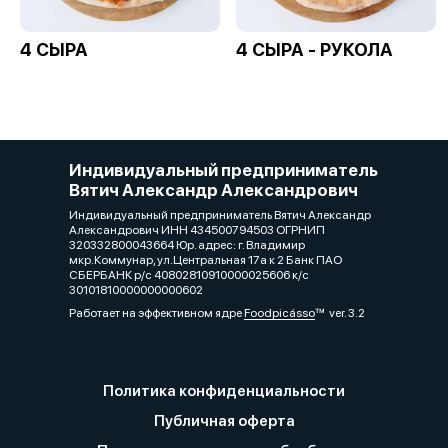
4 СЫРА
4 СЫРА - РУКОЛА
Индивидуальный предприниматель
Вятич Александр Александрович
Индивидуальный предприниматель Вятич Александр
Александрович ИНН 434500794503 ОГРНИП
320332800043664 Юр. адрес: г. Владимир
мкр.Коммунар, ул.Центральная 17а к 2 Банк ПАО
СБЕРБАНК р/с 40802810910000025606 к/с
30101810000000000602
Работает на эффективном ядре
Foodpicásso
ver. 3.2
Политика конфиденциальности
Публичная оферта