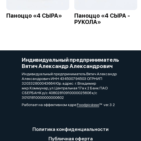
Паноццо «4 СЫРА»
Паноццо «4 СЫРА -
РУКОЛА»
Индивидуальный предприниматель
Вятич Александр Александрович
Индивидуальный предприниматель Вятич Александр
Александрович ИНН 434500794503 ОГРНИП
320332800043664 Юр. адрес: г. Владимир
мкр.Коммунар, ул.Центральная 17а к 2 Банк ПАО
СБЕРБАНК р/с 40802810910000025606 к/с
30101810000000000602
Работает на эффективном ядре
Foodpicásso
ver. 3.2
Политика конфиденциальности
Публичная оферта