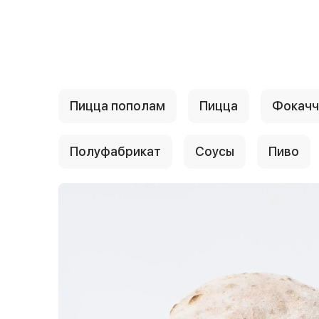
{{ textContacts }}
Пицца пополам
Пицца
Фокачч
Полуфабрикат
Соусы
Пиво