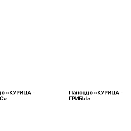
о «КУРИЦА -
Паноццо «КУРИЦА -
С»
ГРИБЫ»