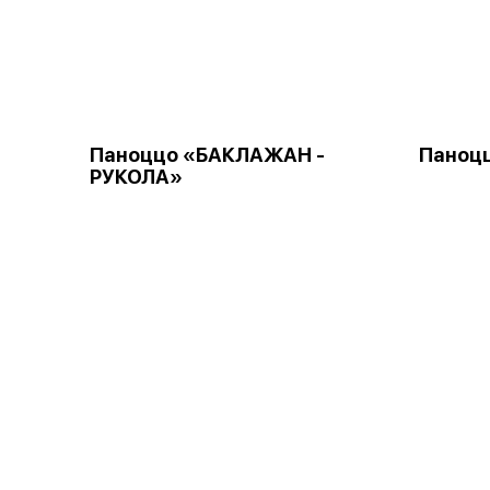
Паноццо «БАКЛАЖАН -
Паноц
РУКОЛА»