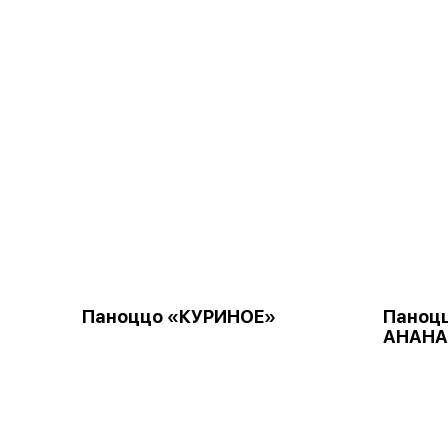
Паноццо «КУРИНОЕ»
Паноцц
АНАНА