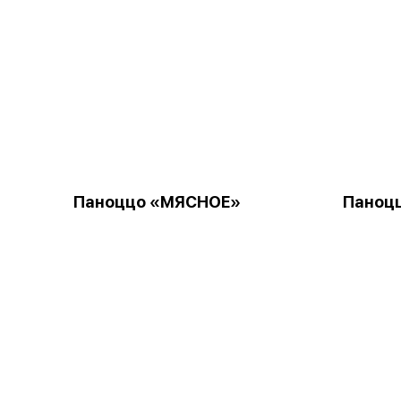
Паноццо «МЯСНОЕ»
Паноц