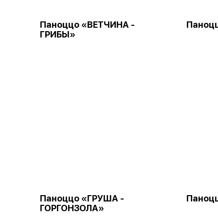
Паноццо «ВЕТЧИНА -
Паноц
ГРИБЫ»
Паноццо «ГРУША -
Паноц
ГОРГОНЗОЛА»