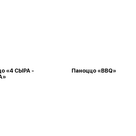
о «4 СЫРА -
Паноццо «BBQ»
А»