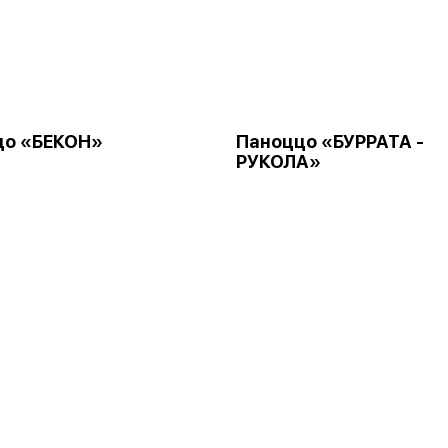
цо «БЕКОН»
Паноццо «БУРРАТА -
РУКОЛА»