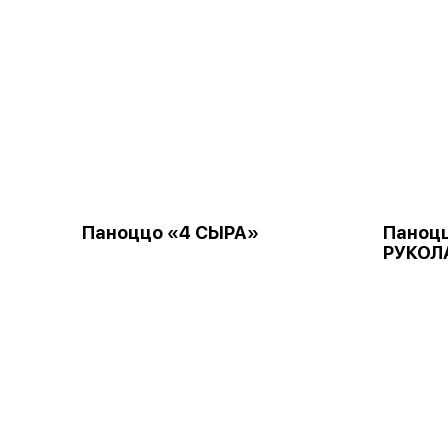
Паноццо «4 СЫРА»
Паноцц
РУКОЛ