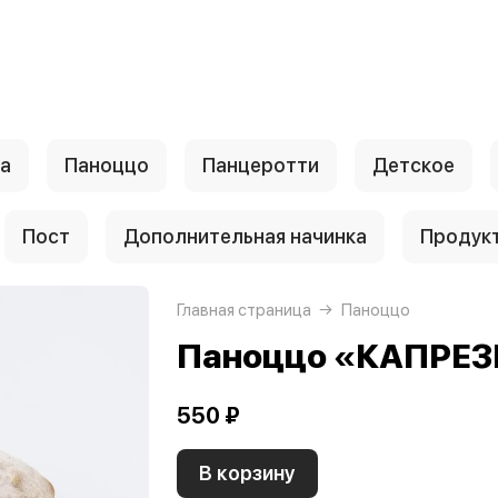
а
Паноццо
Панцеротти
Детское
Пост
Дополнительная начинка
Продук
Главная страница
Паноццо
Паноццо «КАПРЕЗ
550 ₽
В корзину