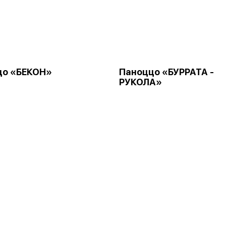
цо «БЕКОН»
Паноццо «БУРРАТА -
РУКОЛА»