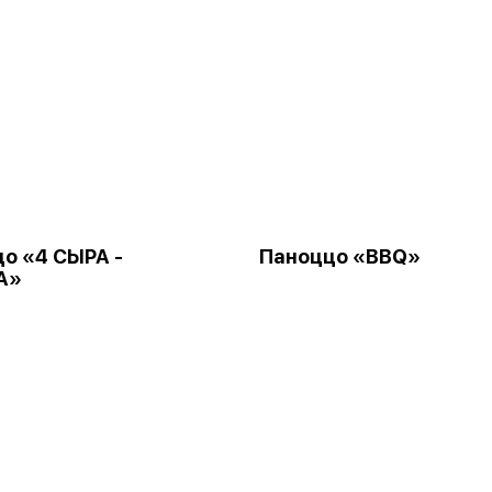
о «4 СЫРА -
Паноццо «BBQ»
А»