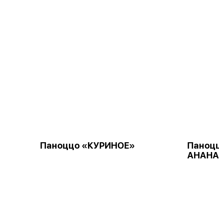
Паноццо «КУРИНОЕ»
Паноцц
АНАНА