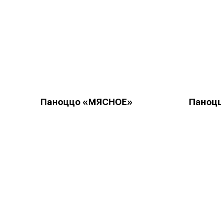
Паноццо «МЯСНОЕ»
Паноц