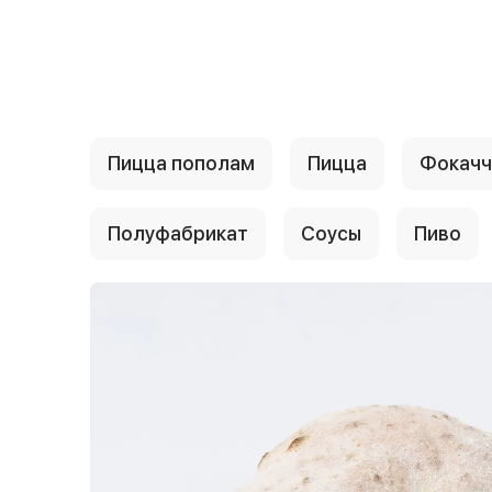
{{ textContacts }}
Пицца пополам
Пицца
Фокачч
Полуфабрикат
Соусы
Пиво