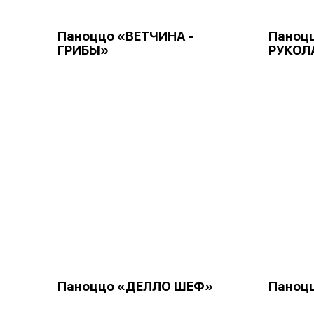
Паноццо «ВЕТЧИНА -
Паноц
ГРИБЫ»
РУКОЛ
Паноццо «ДЕЛЛО ШЕФ»
Паноц