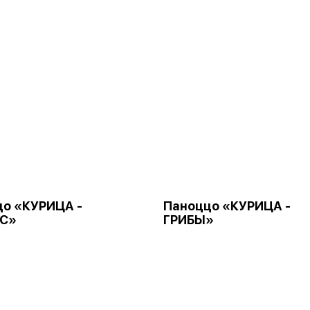
о «КУРИЦА -
Паноццо «КУРИЦА -
С»
ГРИБЫ»