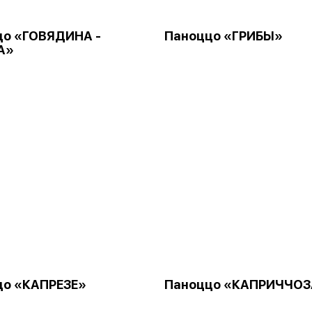
цо «ГОВЯДИНА -
Паноццо «ГРИБЫ»
А»
цо «КАПРЕЗЕ»
Паноццо «КАПРИЧЧОЗ