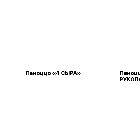
Паноццо «4 СЫРА»
Паноцц
РУКОЛ