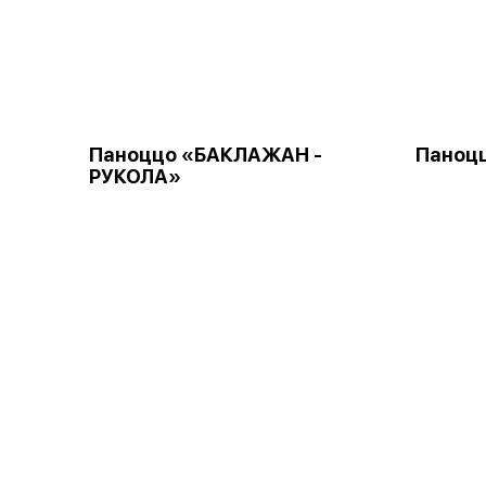
Паноццо «БАКЛАЖАН -
Паноц
РУКОЛА»