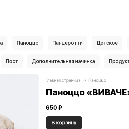
а
Паноццо
Панцеротти
Детское
Пост
Дополнительная начинка
Продук
Главная страница
Паноццо
Паноццо «ВИВАЧЕ
650 ₽
В корзину