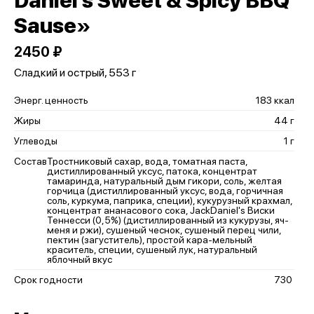
Daniel's Sweet & Spicy BBQ
Sause»
2450 ₽
Сладкий и острый, 553 г
Энерг. ценность
183 ккал
Жиры
44 г
Углеводы
1 г
Состав
Тростниковый сахар, вода, томатная паста,
дистиллированный уксус, патока, концентрат
тамаринда, натуральный дым гикори, соль, желтая
горчица (дистиллированный уксус, вода, горчичная
соль, куркума, паприка, специи), кукурузный крахмал,
концентрат ананасового сока, JackDaniel's Виски
Теннесси (0,5%) (дистиллированный из кукурузы, яч-
меня и ржи), сушеный чеснок, сушеный перец чили,
пектин (загуститель), простой кара-мельный
краситель, специи, сушеный лук, натуральный
яблочный вкус
Срок годности
730