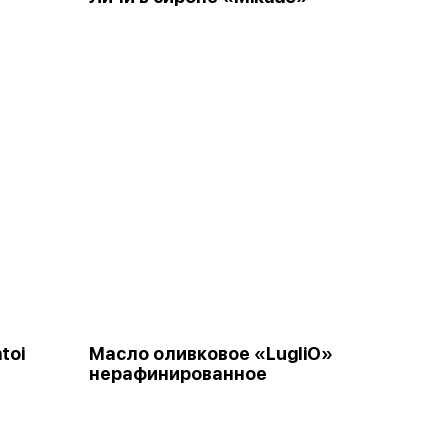
toi
Масло оливковое «LugliO»
нерафинированное