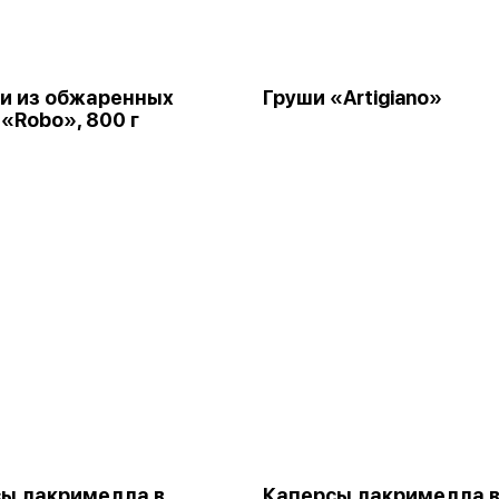
и из обжаренных
Груши «Artigiano»
 «Robo», 800 г
ы лакримелла в
Каперсы лакримелла 