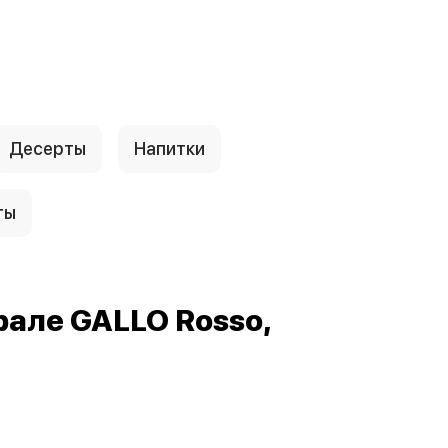
Десерты
Напитки
ты
рале GALLO Rosso,