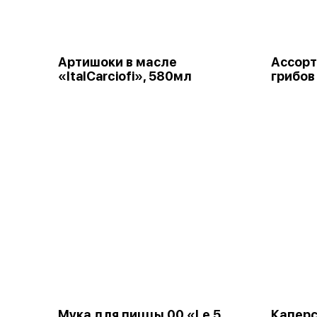
Артишоки в масле
Ассорт
«ItalCarciofi», 580мл
грибов
Мука для пиццы 00 «Le 5
Каперс