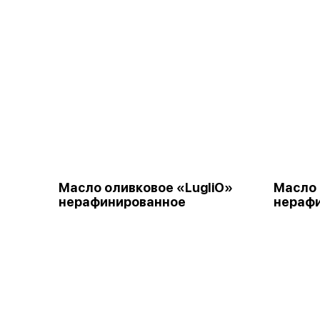
Масло оливковое «LugliO»
Масло 
нерафинированное
нераф