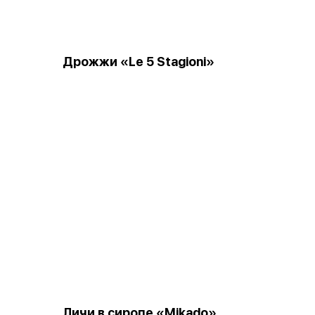
Дрожжи «Le 5 Stagioni»
в
Личи в сиропе «Mikado»