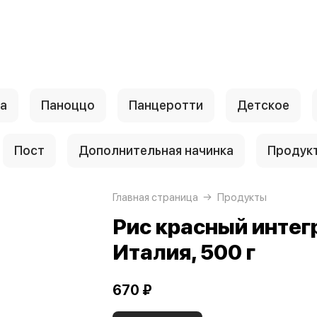
а
Паноццо
Панцеротти
Детское
Пост
Дополнительная начинка
Продук
Главная страница
Продукты
Рис красный интег
Италия, 500 г
670 ₽