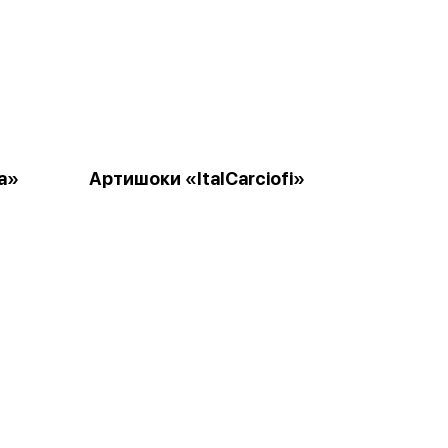
a»
Артишоки «ItalCarciofi»