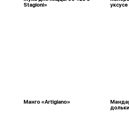
Stagioni»
уксусе 
Манго «Artigiano»
Мандар
дольки 