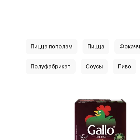
{{ textContacts }}
Пицца пополам
Пицца
Фокачч
Полуфабрикат
Соусы
Пиво