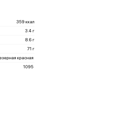
359 ккал
3.4 г
8.6 г
71 г
езерная красная
1095