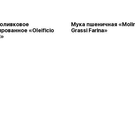
оливковое
Мука пшеничная «Moli
рованное «Oleificio
Grassi Farina»
i»