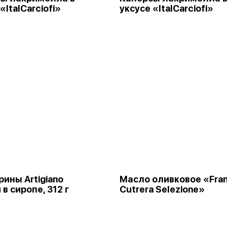
«ItalCarciofi»
уксусе «ItalCarciofi»
ины Artigiano
Масло оливковое «Fran
в сиропе, 312 г
Cutrera Selezione»