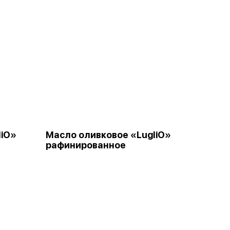
liO»
Масло оливковое «LugliO»
рафинированное