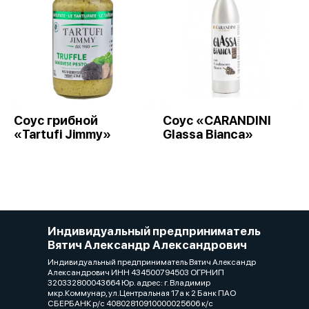
Соус грибной
Cоус «CARANDINI
«Tartufi Jimmy»
Glassa Bianca»
Индивидуальный предприниматель
Вятич Александр Александрович
Индивидуальный предприниматель Вятич Александр
Александрович ИНН 434500794503 ОГРНИП
320332800043664 Юр. адрес: г. Владимир
мкр.Коммунар, ул.Центральная 17а к 2 Банк ПАО
СБЕРБАНК р/с 40802810910000025606 к/с