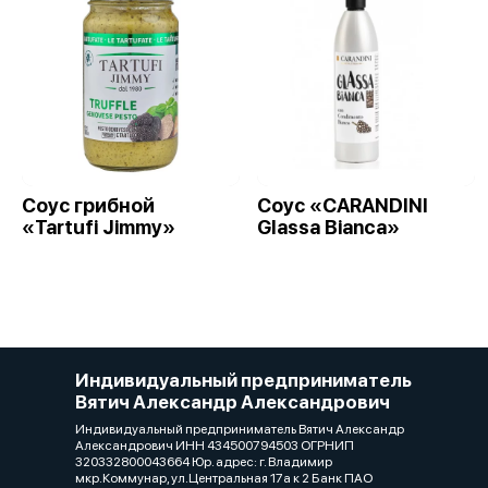
Соус грибной
Cоус «CARANDINI
«Tartufi Jimmy»
Glassa Bianca»
Индивидуальный предприниматель
Вятич Александр Александрович
Индивидуальный предприниматель Вятич Александр
Александрович ИНН 434500794503 ОГРНИП
320332800043664 Юр. адрес: г. Владимир
мкр.Коммунар, ул.Центральная 17а к 2 Банк ПАО