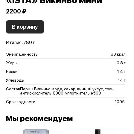
«ISTA» Бикиньо мини
2200 ₽
В корзину
Италия, 780 г
Энерг. ценность
80 ккал
Жиры
0.8 г
Белки
1.4 г
Углеводы
14 г
Состав
Перцы Бикиньо, вода, сахар, винный уксус, соль,
антиокислитель: Е300, уплотнитель е509
Срок годности
1095
Мы рекомендуем