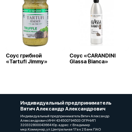
Соус грибной
Cоус «CARANDINI
«Tartufi Jimmy»
Glassa Bianca»
Индивидуальный предприниматель
Вятич Александр Александрович
Индивидуальный предприниматель Вятич Александр
Александрович ИНН 434500794503 ОГРНИП
320332800043664 Юр. адрес: г. Владимир
мкр.Коммунар, ул.Центральная 17а к 2 Банк ПАО