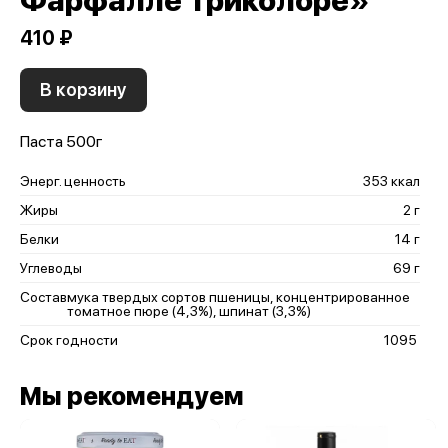
Фарфалле Триколоре»
410 ₽
В корзину
Паста 500г
Энерг. ценность
353 ккал
Жиры
2 г
Белки
14 г
Углеводы
69 г
Состав
мука твердых сортов пшеницы, концентрированное
томатное пюре (4,3%), шпинат (3,3%)
Срок годности
1095
Мы рекомендуем